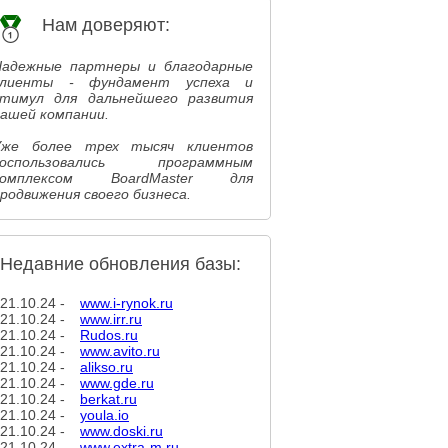
Нам доверяют:
Надежные партнеры и благодарные
клиенты - фундамент успеха и
стимул для дальнейшего развития
ашей компании.
Уже более трех тысяч клиентов
воспользовались программным
комплексом BoardMaster для
родвижения своего бизнеса.
Недавние обновления базы:
21.10.24 -
www.i-rynok.ru
21.10.24 -
www.irr.ru
21.10.24 -
Rudos.ru
21.10.24 -
www.avito.ru
21.10.24 -
alikso.ru
21.10.24 -
www.gde.ru
21.10.24 -
berkat.ru
21.10.24 -
youla.io
21.10.24 -
www.doski.ru
21.10.24 -
www.extra-m.ru