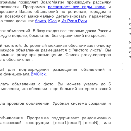
ограммы позволяет BoardMaster производить рассылку
сложности. Программа
распознает все виды капчи
и
нирование Ваших объявлений по регионам, городам и
ля позволяют максимально детализировать параметры
а такие доски как
Авито
,
Юла
и
Из Рук в Руки
.
сок объявлений. В базу входят все топовые доски России
н
аждую неделю, бесплатно, без ограничений по срокам.
 частотой. Встроенный механизм обеспечивает очистку
 каждое объявление размещается с "чистого листа". Вы
нимные proxy при размещении. Список proxy-серверов
п
ого обеспечения.
mail для подтверждения размещения объявлений и
ью функционала
BMClick
.
ылать объявления с фото. Вы можете указать до 5
ъявления, что обеспечит еще больший интерес к вашей
ла проектов объявлений. Удобная система создания и
объявления. Программа поддерживает рандомизацию
ической конструкции {текст1|текст2|..|текстN}, или