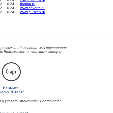
21.10.24 -
flagma.ru
21.10.24 -
www.adverts.ru
21.10.24 -
www.pulscen.ru
 рассылки объявлений. Мы постарались
ь BoardMaster на ваш компьютер и
Нажмите
нопку "Старт"
т и указать тематику.
BoardMaster